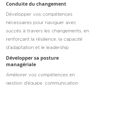
Conduite du changement
Développer vos compétences
nécessaires pour naviguer avec
succès à travers les changements, en
renforçant la résilience, la capacité
d'adaptation et le leadership
Développer sa posture
managériale
Améliorer vos compétences en
gestion d'équipe, communication,
gestion du temps et résolution de
conflits.
Développement des talents
Accompagner les collaborateurs à
haut potentiel dans leur